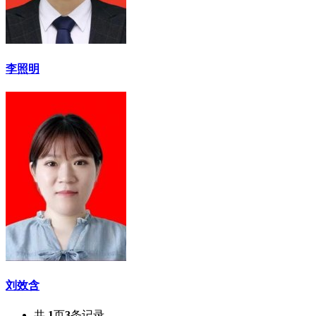
李照明
刘效含
共
1
页
3
条记录