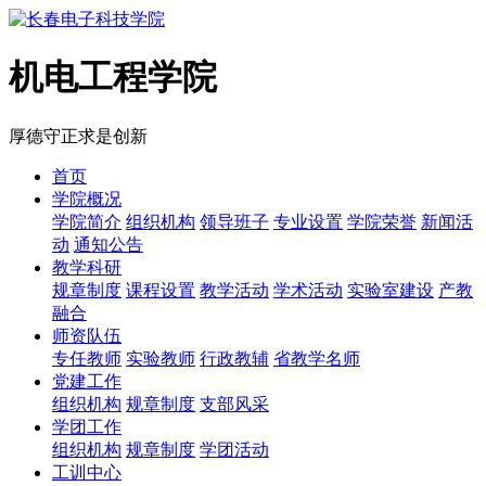
机电工程学院
厚德
守正
求是
创新
首页
学院概况
学院简介
组织机构
领导班子
专业设置
学院荣誉
新闻活
动
通知公告
教学科研
规章制度
课程设置
教学活动
学术活动
实验室建设
产教
融合
师资队伍
专任教师
实验教师
行政教辅
省教学名师
党建工作
组织机构
规章制度
支部风采
学团工作
组织机构
规章制度
学团活动
工训中心