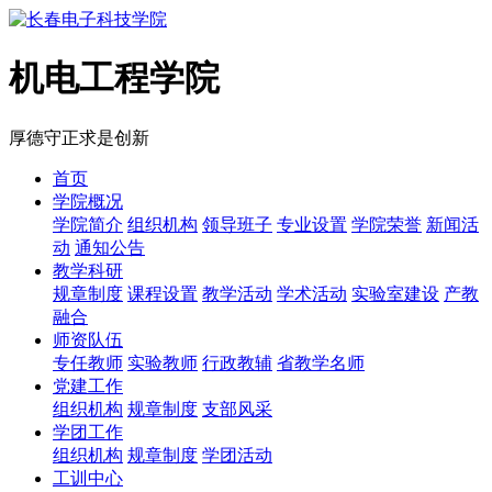
机电工程学院
厚德
守正
求是
创新
首页
学院概况
学院简介
组织机构
领导班子
专业设置
学院荣誉
新闻活
动
通知公告
教学科研
规章制度
课程设置
教学活动
学术活动
实验室建设
产教
融合
师资队伍
专任教师
实验教师
行政教辅
省教学名师
党建工作
组织机构
规章制度
支部风采
学团工作
组织机构
规章制度
学团活动
工训中心