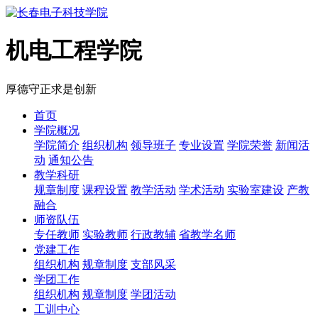
机电工程学院
厚德
守正
求是
创新
首页
学院概况
学院简介
组织机构
领导班子
专业设置
学院荣誉
新闻活
动
通知公告
教学科研
规章制度
课程设置
教学活动
学术活动
实验室建设
产教
融合
师资队伍
专任教师
实验教师
行政教辅
省教学名师
党建工作
组织机构
规章制度
支部风采
学团工作
组织机构
规章制度
学团活动
工训中心