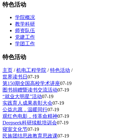
特色活动
学院概况
教学科研
师资队伍
党建工作
学团工作
特色活动
主页
/
机电工程学院
/
特色活动
/
世界读书日
07-19
第150期全国高校学术讲座
07-19
图书捐赠暨读书交流活动
07-19
“就业大明星”活动
07-19
实践育人成果表彰大会
07-19
公益志愿，温暖同行
07-19
观红色电影，传革命精神
07-19
Deepseek科研续航培训会
07-19
寝室文化节
07-19
民族团结思政教育思政课
07-19