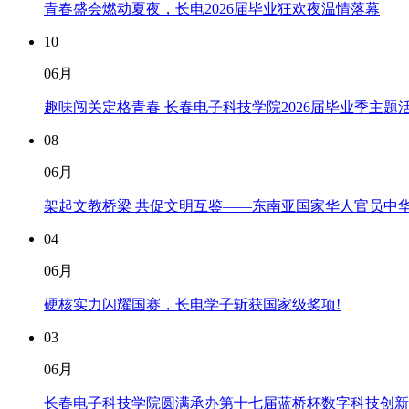
青春盛会燃动夏夜，长电2026届毕业狂欢夜温情落幕
10
06月
趣味闯关定格青春 长春电子科技学院2026届毕业季主题
08
06月
架起文教桥梁 共促文明互鉴——东南亚国家华人官员中
04
06月
硬核实力闪耀国赛，长电学子斩获国家级奖项!
03
06月
长春电子科技学院圆满承办第十七届蓝桥杯数字科技创新