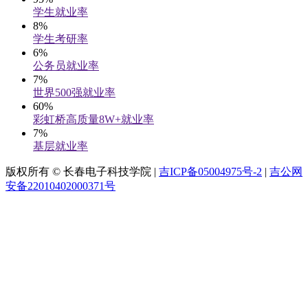
学生就业率
8%
学生考研率
6%
公务员就业率
7%
世界500强就业率
60%
彩虹桥高质量8W+就业率
7%
基层就业率
版权所有 © 长春电子科技学院 |
吉ICP备05004975号-2
|
吉公网
安备22010402000371号