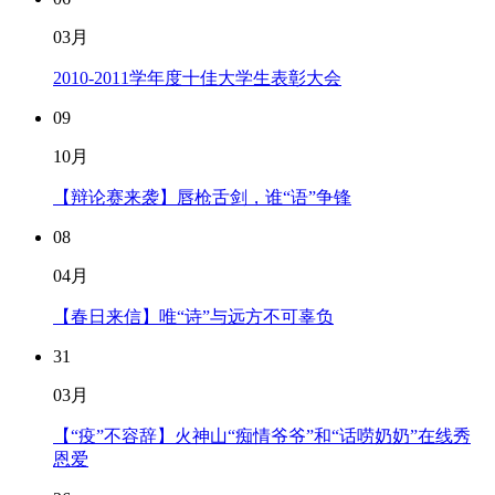
03月
2010-2011学年度十佳大学生表彰大会
09
10月
【辩论赛来袭】唇枪舌剑，谁“语”争锋
08
04月
【春日来信】唯“诗”与远方不可辜负
31
03月
【“疫”不容辞】火神山“痴情爷爷”和“话唠奶奶”在线秀
恩爱