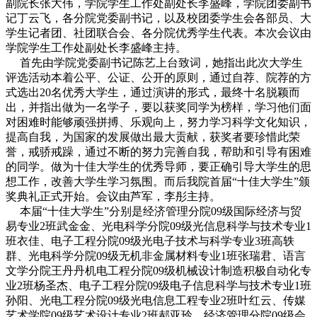
副院长张大伟，学院学生工作处副处长李盛峰，学院团委副书
记丁云飞，各分院党委副书记，以及校团委学生会各部员、大
学生记者团、社团联合会、各分院优秀学生代表。本次会议由
学院学生工作处副处长李盛峰主持。
首先由学院党委副书记陈艺上台致词，她指出此次大学生
评选活动本着公平、公证、公开的原则，通过自荐、院荐的方
式选出20名优秀大学生，通过演讲的形式，最终十名脱颖而
出，并指出做为一名学子，要以获奖同学为榜样，学习他们面
对困难时能够顽强拼搏、乐观向上，努力学习科学文化知识，
提高自我，为国家的发展做出最大贡献，获奖者要珍惜此荣
誉，戒骄戒躁，通过不断的努力完善自我，帮助和引导有困难
的同学。做为十佳大学生的优秀导师，要正确引导大学生的思
想工作，改善大学生学习氛围。而后我院首届“十佳大学生”颁
奖典礼正式开始。会议由芦军，李彤主持。
本届“十佳大学生”分别是经济管理分院09级国际经济与贸
易专业2班武金金、光电科学分院09级光信息科学与技术专业1
班衣佳、电子工程分院09级光电子技术与科学专业3班高轶
群、光电科学分院09级无机非金属材料专业1班张瑞君、语言
文学分院王丹丹机电工程分院09级机械设计制造积极自动化专
业2班杨圣杰、电子工程分院09级电子信息科学与技术专业1班
孙阳、光电工程分院09级光电信息工程专业2班叶红云、传媒
艺术学院09级艺术设计专业2班郝亚玲、经济管理分院09级会