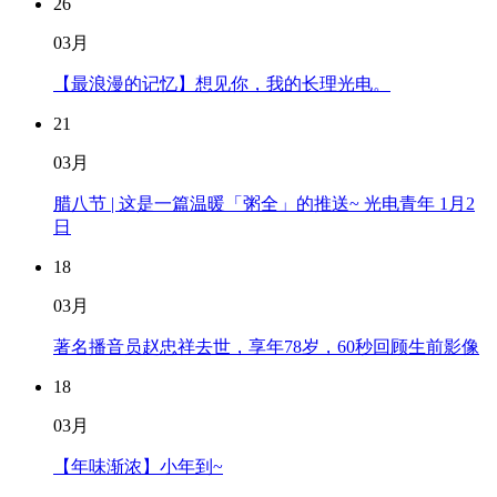
26
03月
【最浪漫的记忆】想见你，我的长理光电。
21
03月
腊八节 | 这是一篇温暖「粥全」的推送~ 光电青年 1月2
日
18
03月
著名播音员赵忠祥去世，享年78岁，60秒回顾生前影像
18
03月
【年味渐浓】小年到~