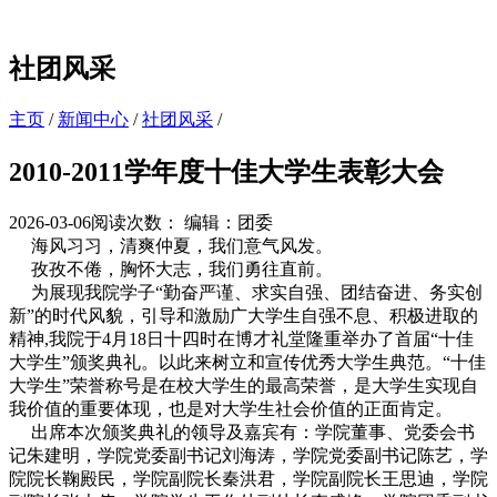
社团风采
主页
/
新闻中心
/
社团风采
/
2010-2011学年度十佳大学生表彰大会
2026-03-06
阅读次数：
编辑：团委
海风习习，清爽仲夏，我们意气风发。
孜孜不倦，胸怀大志，我们勇往直前。
为展现我院学子“勤奋严谨、求实自强、团结奋进、务实创
新”的时代风貌，引导和激励广大学生自强不息、积极进取的
精神,我院于4月18日十四时在博才礼堂隆重举办了首届“十佳
大学生”颁奖典礼。以此来树立和宣传优秀大学生典范。“十佳
大学生”荣誉称号是在校大学生的最高荣誉，是大学生实现自
我价值的重要体现，也是对大学生社会价值的正面肯定。
出席本次颁奖典礼的领导及嘉宾有：学院董事、党委会书
记朱建明，学院党委副书记刘海涛，学院党委副书记陈艺，学
院院长鞠殿民，学院副院长秦洪君，学院副院长王思迪，学院