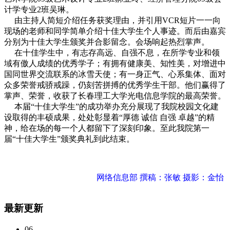
计学专业2班吴琳。
由主持人简短介绍任务获奖理由，并引用VCR短片一一向
现场的老师和同学简单介绍十佳大学生个人事迹。而后由嘉宾
分别为十佳大学生颁奖并合影留念。会场响起热烈掌声。
在十佳学生中，有志存高远、自强不息，在所学专业和领
域有傲人成绩的优秀学子；有拥有健康美、知性美，对增进中
国同世界交流联系的冰雪天使；有一身正气、心系集体、面对
众多荣誉戒骄戒躁，仍刻苦拼搏的优秀学生干部。他们赢得了
掌声、荣誉，收获了长春理工大学光电信息学院的最高荣誉。
本届“十佳大学生”的成功举办充分展现了我院校园文化建
设取得的丰硕成果，处处彰显着“厚德 诚信 自强 卓越”的精
神，给在场的每一个人都留下了深刻印象。至此我院第一
届“十佳大学生”颁奖典礼到此结束。
网络信息部 撰稿：张敏 摄影：金怡
最新更新
06