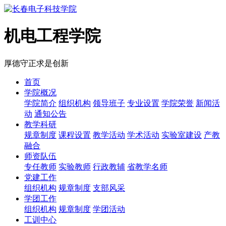
机电工程学院
厚德
守正
求是
创新
首页
学院概况
学院简介
组织机构
领导班子
专业设置
学院荣誉
新闻活
动
通知公告
教学科研
规章制度
课程设置
教学活动
学术活动
实验室建设
产教
融合
师资队伍
专任教师
实验教师
行政教辅
省教学名师
党建工作
组织机构
规章制度
支部风采
学团工作
组织机构
规章制度
学团活动
工训中心